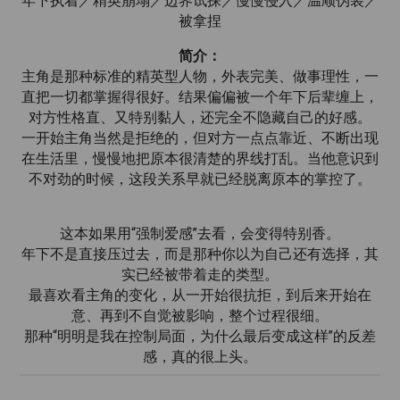
年下执着／精英崩塌／边界试探／慢慢侵入／温顺伪装／
被拿捏
简介：
主角是那种标准的精英型人物，外表完美、做事理性，一
直把一切都掌握得很好。结果偏偏被一个年下后辈缠上，
对方性格直、又特别黏人，还完全不隐藏自己的好感。
一开始主角当然是拒绝的，但对方一点点靠近、不断出现
在生活里，慢慢地把原本很清楚的界线打乱。当他意识到
不对劲的时候，这段关系早就已经脱离原本的掌控了。
这本如果用“强制爱感”去看，会变得特别香。
年下不是直接压过去，而是那种你以为自己还有选择，其
实已经被带着走的类型。
最喜欢看主角的变化，从一开始很抗拒，到后来开始在
意、再到不自觉被影响，整个过程很细。
那种“明明是我在控制局面，为什么最后变成这样”的反差
感，真的很上头。