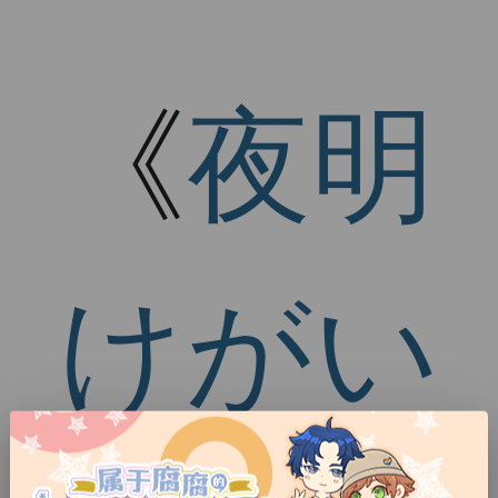
《
夜明
けがい