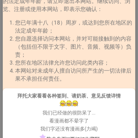
的法定成年年龄，请立即退出本网站。继续访问、浏
览、注册或使用本网站，即表示您确认：
您已年满十八（18）周岁，或达到您所在地区的
法定成年年龄；
您自愿选择访问本网站，并对可能接触到的内容
（包括但不限于文字、图片、音频、视频等）负
责；
作者：山田ノノノ
您所在地区法律允许您访问此类内容；
心动关键字：
本网站对未成年人擅自访问所产生的一切法律后
情绪依赖／低谷相遇／慢慢绑定／无法抽离／温柔但压迫
果不承担任何责任。
简介：
两个人在各自最低潮的时候相遇，一开始只是互相陪伴、
拜托大家看看各种签到、请奶茶、意见反馈详情
互相取暖。但随着时间过去，对方慢慢变成唯一可以依靠
的人。
我们已经做的很防呆了....
这种关系看起来很温柔，但也正因为太重要，变得越来越
看漫画都不晕字了
难放手。当陪伴变成习惯，离开反而成了最难做到的事
我们字还没有漫画多(力竭)
情。