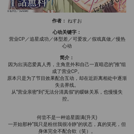
作者：
ねすお
心动关键字：
营业CP／追星成功／体型差／可爱攻／假戏真做／慢热
心动
简介：
因为出演恋爱真人秀，主角意外和自己一直暗恋的“推”组
成了营业CP。
原本只是为了节目效果配合互动，却在近距离相处中逐渐
失去界线。
从“营业亲密”到“无法分清真假”的暧昧关系，也慢慢失
控。
何尝不是一种追星圆满(升天)
一开始那种“我只是粉丝我很冷静”的状态，真的笑死，但
身体完全不配合欸（笑）。