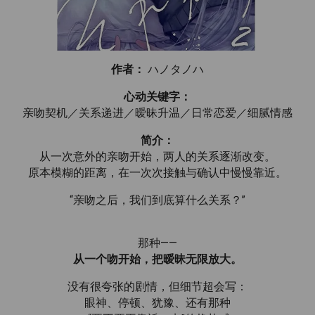
作者：
ハノタノハ
心动关键字：
亲吻契机／关系递进／暧昧升温／日常恋爱／细腻情感
简介：
从一次意外的亲吻开始，两人的关系逐渐改变。
原本模糊的距离，在一次次接触与确认中慢慢靠近。
“亲吻之后，我们到底算什么关系？”
那种——
从一个吻开始，把暧昧无限放大。
没有很夸张的剧情，但细节超会写：
眼神、停顿、犹豫、还有那种