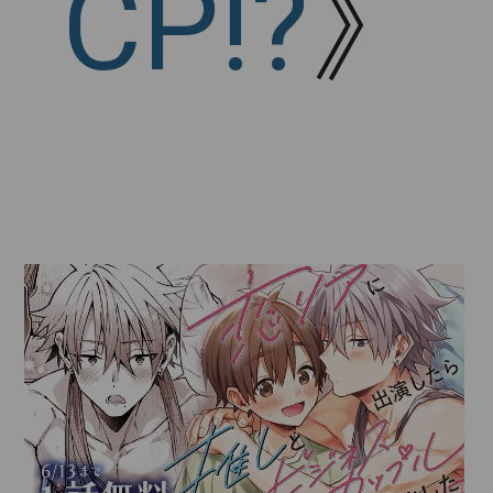
CP!?
》