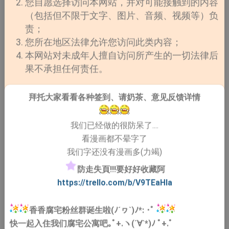
您自愿选择访问本网站，并对可能接触到的内容
暧昧到已经不是普通医疗行为了（你懂的）。
（包括但不限于文字、图片、音频、视频等）负
再加上竹马＋重逢设定，直接变成：
责；
“我一直都在等你回来，只是你忘了。”
您所在地区法律允许您访问此类内容；
本网站对未成年人擅自访问所产生的一切法律后
有点控制、有点执念，但又真的很深情。
果不承担任何责任。
属于那种——边觉得危险边继续看下去的类型。
拜托大家看看各种签到、请奶茶、意见反馈详情
我们已经做的很防呆了....
看漫画都不晕字了
《
初始
我们字还没有漫画多(力竭)
防走失頁!!!要好好收藏阿
https://trello.com/b/V9TEaHIa
香香腐宅粉丝群诞生啦(ﾉ´ヮ`)ﾉ*: ･ﾟ
快一起入住我们腐宅公寓吧｡ﾟ+.ヽ(´∀`*)ﾉ ﾟ+.ﾟ