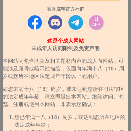
微病态／双向拉扯
香香腐宅官方社群
简介：
社畜黑岩直人因长期过劳，来到一间评价极高的整骨诊
APP
所。
而迎接他的，是看似温柔亲切、实则掌控欲极强的院长
这是个成人网站
——岸边。
未成年人访问限制及免责声明
在“治疗”的名义下，两人的距离不断被拉近，
而那份暧昧与熟悉感，也逐渐揭开过去的关联。
本网站为包含耽美及相关题材内容的成人向网站，可
能涉及露骨或暗示性描绘，仅面向年满十八（18）周
“就让我为你送上……最舒服的服务吧。”
岁或您所在地区法定成年年龄以上的用户。
这本完全是那种——
越温柔越不对劲的经典类型。
如您未满十八（18）周岁，或未达到您所在司法辖区
攻一开始真的太完美了：
的法定成年年龄，请立即退出本网站。继续访问、浏
温柔、耐心、还会关心你有没有好好休息。
览、注册或使用本网站，即表示您确认：
但问题是——
您已年满十八（18）周岁，或达到您所在地区的
他对你的了解，好像“太多了一点”。
法定成年年龄；
治疗过程那种身体接触＋低声说话，