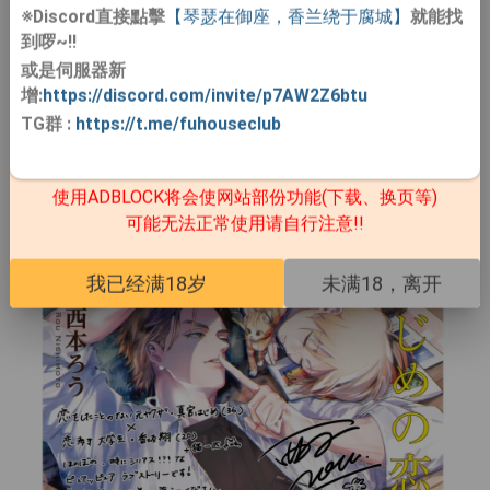
之恋
》
※Discord直接點擊
【琴瑟在御座，香兰绕于腐城】
就能找
到啰~!!
或是伺服器新
增:
https://discord.com/invite/p7AW2Z6btu
TG群
:
https://t.me/fuhouseclub
使用ADBLOCK将会使网站部份功能(下载、换页等)
可能无法正常使用请自行注意!!
我已经满18岁
未满18，离开