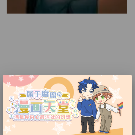
作者：
昼寝シアン
心动关键字：
竹马重逢／腹黑深情攻／治疗play（暧昧向）／心机攻／