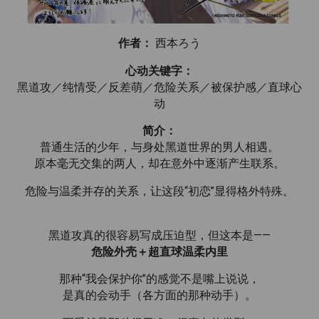
作者：
西本ろう
心动关键字：
黑道攻／纯情受／反差萌／危险关系／被保护感／直球心
动
简介：
普通生活的少年，与身处黑道世界的男人相遇。
原本毫无交集的两人，却在意外中逐渐产生联系。
危险与温柔并存的关系，让这段“初恋”显得格外特殊。
黑道攻真的很容易写成压迫型，但这本是——
危险外壳＋超直球温柔内里
那种“我会保护你”的感觉不是嘴上说说，
是真的会动手（各方面的那种动手）。