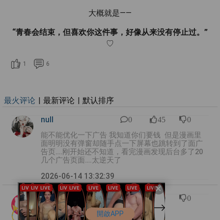
大概就是——
“青春会结束，但喜欢你这件事，好像从来没有停止过。”
♡
1
6
最火评论
|
最新评论
|
默认排序
null
0
45
0
能不能优化一下广告 我知道你们要钱 但是漫画里
面明明没有弹窗却随手点一下屏幕也跳转到了面广
告页….刚开始还不知道，看完漫画发现后台多了20
几个广告页面….太逆天了
2026-06-14 13:32:39
×
null
0
10
0
广告太多了
開啟APP