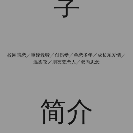
字
校园暗恋／重逢救赎／创伤受／单恋多年／成长系爱情／
温柔攻／朋友变恋人／双向思念
简介