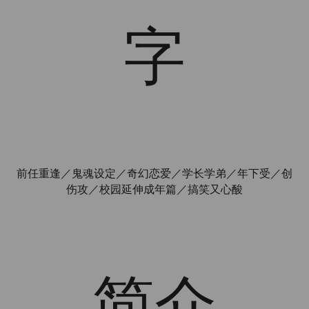
字
前任重逢／鬼魂设定／奇幻恋爱／学长学弟／年下受／创
伤攻／校园延伸成年篇／搞笑又心酸
简介