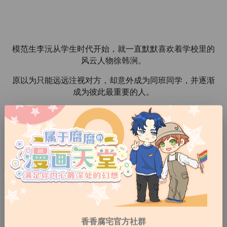
模范生李沅从学生时代开始，就一直默默喜欢着学校里的
风云人物徐韩涧。
原以为只能远远注视对方，却意外成为同班同学，并逐渐
成为彼此最重要的人。
然而命运并没有让他们顺利走到一起。
多年后，深受创伤后压力症候群折磨的李沅回到故乡釜
山，却在那里与失联八年的徐韩涧再次重逢。
那些被时间埋藏的感情，也开始重新浮现。
香香腐宅官方社群