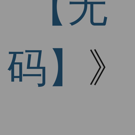
【无
码】
》