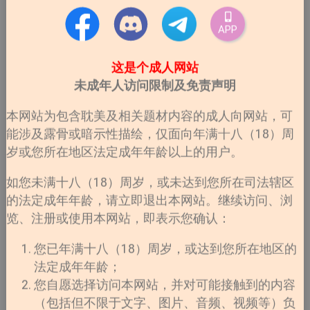
APP
这是个成人网站
未成年人访问限制及免责声明
本网站为包含耽美及相关题材内容的成人向网站，可
能涉及露骨或暗示性描绘，仅面向年满十八（18）周
两个人都带着伤痕成长的过程。学生时代那种小心翼翼的
岁或您所在地区法定成年年龄以上的用户。
喜欢特别真实，
如您未满十八（18）周岁，或未达到您所在司法辖区
光是能够和喜欢的人说几句话，就足够高兴一整天。
的法定成年年龄，请立即退出本网站。继续访问、浏
而成年后的重逢则带着浓浓的酸涩感。
览、注册或使用本网站，即表示您确认：
时间过去了这么久，彼此的人生都发生了改变，但喜欢似
您已年满十八（18）周岁，或达到您所在地区的
乎从来没有真正消失过。
法定成年年龄；
这种「我以为已经放下你了，结果见到你的那一刻才发现
您自愿选择访问本网站，并对可能接触到的内容
根本没有」的感觉，真的很容易让人一边心疼一边继续追
（包括但不限于文字、图片、音频、视频等）负