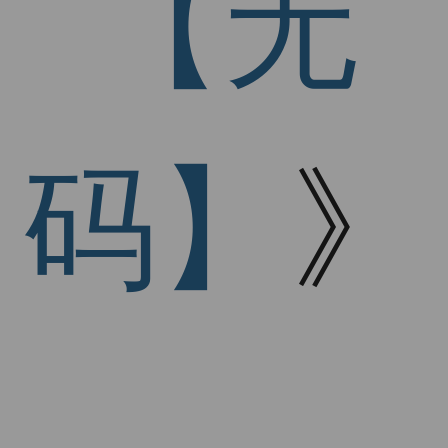
【无
码】
》