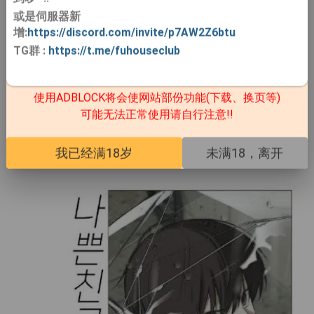
友
》
或是伺服器新
增:
https://discord.com/invite/p7AW2Z6btu
TG群
:
https://t.me/fuhouseclub
使用ADBLOCK将会使网站部份功能(下载、换页等)
可能无法正常使用请自行注意!!
我已经满18岁
未满18，离开