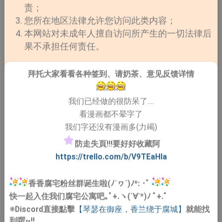
下去。
责；
您所在地区法律允许您访问此类内容；
本网站对未成年人擅自访问所产生的一切法律后
果不承担任何责任。
拜托大家看看各种签到、请奶茶、意见反馈详情
《
恶
我们已经做的很防呆了....
看漫画都不晕字了
我们字还没有漫画多(力竭)
防走失頁!!!要好好收藏阿
https://trello.com/b/V9TEaHIa
香香腐宅粉丝群诞生啦(ﾉ´ヮ`)ﾉ*: ･ﾟ
快一起入住我们腐宅公寓吧｡ﾟ+.ヽ(´∀`*)ﾉ ﾟ+.ﾟ
※Discord直接點擊
【琴瑟在御座，香兰绕于腐城】
就能找
到啰~!!