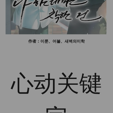
作者：이룬、어불、새벽의미학
心动关键