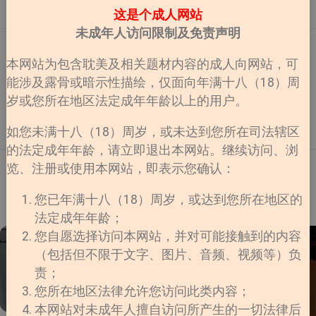
塑造与作品创作每个人都有不同的阅读口味。有人喜欢
展了一次合作一起开了小红书账号！我现在小红书正式
4
4
这是个成人网站
小甜饼，也有人喜欢狗血虐文；有人喜欢救赎文学，也
有了自己的账号之后我会每日进行更新并且分享喜欢且
未成年人访问限制及免责声明
有人喜欢黑暗题材。喜欢某种故事设定 ≠ 认同现实中的
有趣的漫画宝宝们一定要关注我，给我点点赞啊给大家
对应行为。请在尊重他人阅读喜好的同时，也保持独立
跪下了！！！当然在小红书我就可以跟大家可以更加频
周刊
•
阿慘
•
2026-07-18
思考与理性判断。💭 本书单属于「仅限二次元阅读体
繁的互动和大家一起快乐的交流了！好！正文开始！这
本网站为包含耽美及相关题材内容的成人向网站，可
验，请勿代入现实」系列。若无法接受相关题材，建议
本真的有点绝，男主越直，后劲越大宝宝们我先放结
人外宇宙恋爱特辑｜当心动来自另一个星球
能涉及露骨或暗示性描绘，仅面向年满十八（18）周
及时避雷并选择更适合自己的作品。祝大家都能在安全
论。《绝对会变成BL的世界VS绝不想变成BL的男人》
岁或您所在地区法定成年年龄以上的用户。
的阅读范围内享受自己喜欢的故事。甜党慎入，玻璃心
这本，真的很适合晚上一个人缩进被窝里看。那种本来
姐妹们！！人外真的永远有饭吃！！想到小时候看到ET
慎入，晚上情绪不稳定慎入。有些故事不是为了让人觉
被生活折磨得像具会呼吸的尸体，本来还挺平静，看着
恐怖片是能读心，大家把那些小孩当怪物HHHH但人类
得甜，而是为了让人看见爱与执念最极端的模样。有人
看着人开始在床上笑出鹅叫的类型。我当时点开它，纯
真的很容易被未知吸引，这就是不知名的吸引力我每次
如您未满十八（18）周岁，或未达到您所在司法辖区
2
7
被困在过去，有人被困在愧疚里；有人拼命想获得救
粹是被名字骗进去的。“绝对会变成BL”这几个字太会装
看到外星人、异种族或者奇奇怪怪生物设定的时候都会
的法定成年年龄，请立即退出本网站。继续访问、浏
赎，也有人亲手把自己推向深渊。这一期推荐的几部作
了。你一眼看过去，很容易自动脑补出那种满天飞的万
忍不住点进去。看完都会忍不住感叹一句：人类真的很
览、注册或使用本网站，即表示您确认：
品整体氛围都偏沉重，包含黑道、灵异、虐恋、命运纠
人迷、修罗场。有一点套路，有一点无聊，还有一点
容易品尝自己无法理解的存在，那该死的潘多拉好奇
缠与人生遗憾等元素。阅读的时候可能会觉得压抑，却
“嗯这本估计又是老掉牙的按头谈恋爱”的感觉。结果我
心，真是最好的礼物也是最大灾厄可能是来自宇宙深处
1
2
3
4
5
下一页
又会忍不住一直往下看。那种「明知道会心痛，却还是
翻了没几页，脑子里就剩一句：这男主平时真的有在好
的外星人，也可能是拥有特殊形态的未知生命。他们的
您已年满十八（18）周岁，或达到您所在地区的
想知道结局」的故事━━━━━━━━━━━━《要结
好当直男吗。它很妙的一点就在这儿。设定看着眼熟，
语言、文化、思维方式都与我们截然不同，却总能在某
法定成年年龄；
婚的男人》无码点我作者：인혜린心动关键词重逢｜遗
内容一点都不按套路出牌。这是一个纯正的BL宇宙，路
个瞬间让人感受到比同类更纯粹的温柔。准备好一起进
您自愿选择访问本网站，并对可能接触到的内容
憾｜暗恋｜双向救赎｜黑暗系｜虐恋｜执念文学“有些
过转角必定撞到帅哥，医务室拉开帘子必定有人在绝赞
入宇宙了吗？✦ NEBULA／星云PS:另外我觉得这本会上
AD
人消失了很多年，却从未离开过心里。”那种看名字以
壁咚。但男主偏偏是个钢铁直男，为了保住自己的清
台BOM不过最近短篇也别遗憾，感觉这两年短改长的漫
（包括但不限于文字、图片、音频、视频等）负
为是婚恋文，点进去发现是刀子批发市场的类型。给我
白，硬生生把自己逼成了“BL学考研导师”。男主疯狂拔
画不少作者：ENCELADUS心动关键字：韩漫｜人外｜
责；
的感觉特别像一场迟到了很多年的告白。故事从订婚宴
旗那段我还挺能代入的。刚开始你会跟他一起有点懵，
体型差｜治愈系｜宇宙浪漫｜美人受剧情简介：在广阔
开始，却不是幸福的开始，而是旧伤口重新被撕开的瞬
还有点想维持冷静，心里估计也在想：嗯？等一下？事
而未知的宇宙之中，一场跨越种族与生命形态的相遇悄
您所在地区法律允许您访问此类内容；
间。最让人难受的地方在于，他们都曾经拥有改变结局
情是往这个搞笑方向走的吗？然后就会很快发现，这里
悄展开。面对与自己截然不同的存在，主角逐渐学会理
本网站对未成年人擅自访问所产生的一切法律后
的机会，却在年少时错过了彼此。随着真相一点点揭
的空气根本不走安安分分那一挂。男主熟读几百本BL
解、接纳与陪伴，也在彼此靠近的过程中发现了孤独之
Strip.chat