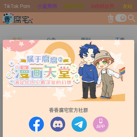
TikTok Porn
小蓝男同
翻墙神器
Ai榨精妖男
友站
search
最新
公告
周刊
工商
周刊
•
阿慘
•
2026-08-01
虐是你得肝肠寸断~黑暗系漫画特辑
看有小姊妹说要虐恋的，不过现在年纪大了比较爱看狗
血拉扯狗血剧情可以更荒诞点不一定会虐但虐很常包含
大量狗血而且现在尺度(不是指黄色)俺感觉没以前大好
13
6
多设定都不太行...没那至种张力了个人观点哈⚠️阅读前
请先确认⚠️本书单仅针对漫画等虚构作品内容进行分享
与讨论。其中可能包含虐恋、黑暗题材、病态关系、极
周刊
•
路过的绅士
•
2026-07-25
香香腐宅官方社群
端情感、犯罪行为、暴力情节、控制欲、执念、复仇等
现实中不值得模仿的设定。请确认：✔ 能够区分虚构作
《绝对会变成BL的世界》
品与现实生活✔ 拥有健全且成熟的价值观✔ 不会将作品
APP
中的行为合理化或带入现实关系✔ 理解故事中的角色行
在正文开始之前，我们要号外一下！我们出道啦！香香
为不代表正确价值观✔ 阅读目的仅限于欣赏剧情、人物
腐宅生活周记（就是妳眼前这个单元）与周记作者我开